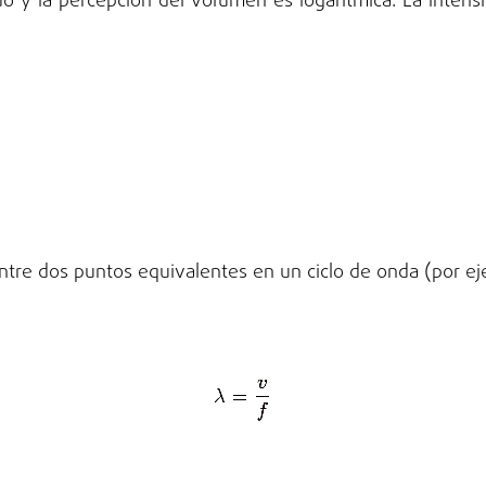
ido y la percepción del volumen es logarítmica. La inten
entre dos puntos equivalentes en un ciclo de onda (por eje