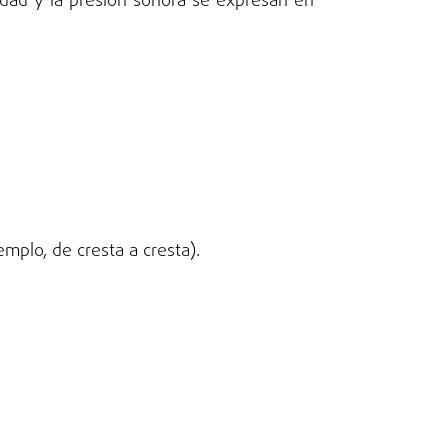
sidad y la presión sonora se expresan en
mplo, de cresta a cresta).