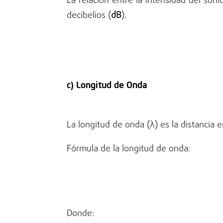
La relación entre la intensidad del son
decibelios (
dB
).
c) Longitud de Onda
La longitud de onda (λ) es la distancia 
Fórmula de la longitud de onda:
Donde: