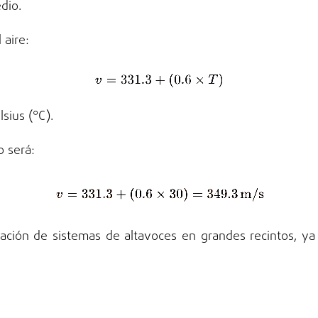
dio.
 aire:
sius (°C).
o será:
ización de sistemas de altavoces en grandes recintos, ya