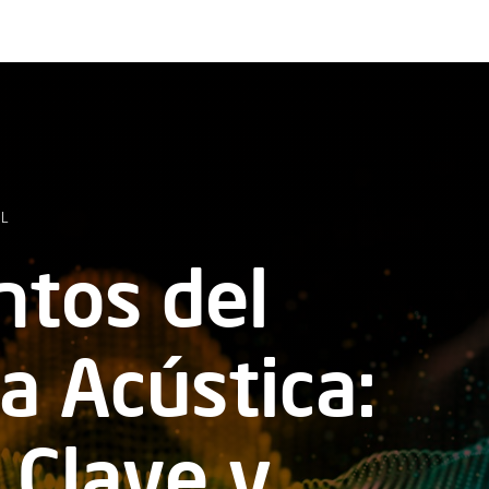
AL
tos del
a Acústica:
 Clave y