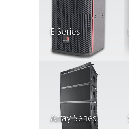
E Series
Array Series