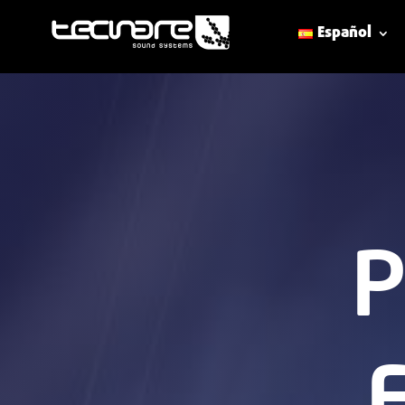
Español
P