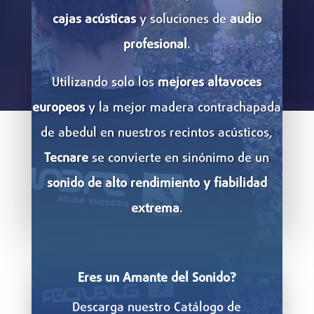
cajas
acústicas
y soluciones de
audio
profesional
.
Utilizando solo los
mejores
altavoces
europeos
y la mejor madera contrachapada
de abedul en nuestros recintos acústicos,
Tecnare
se convierte en sinónimo de un
sonido de alto rendimiento y fiabilidad
extrema
.
Eres un Amante del Sonido?
Descarga nuestro Catálogo de