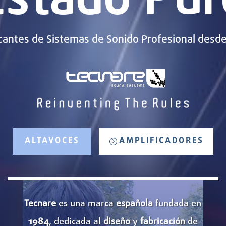
cantes de Sistemas de Sonido Profesional desd
ALTAVOCES
AMPLIFICADORES
Tecnare
es una marca
española
fundada en
1984
, dedicada al
diseño
y
fabricación
de