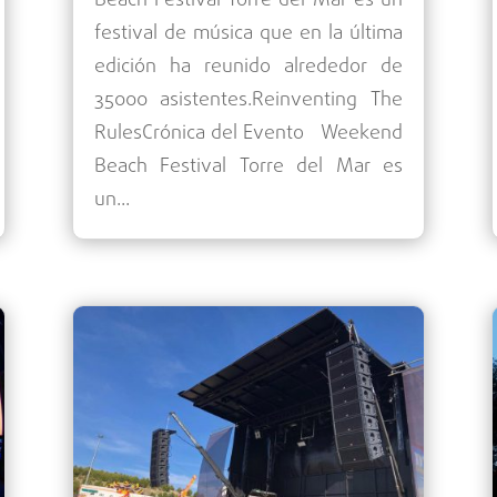
Beach Festival Torre del Mar es un
festival de música que en la última
edición ha reunido alrededor de
35000 asistentes.Reinventing The
RulesCrónica del Evento Weekend
Beach Festival Torre del Mar es
un...