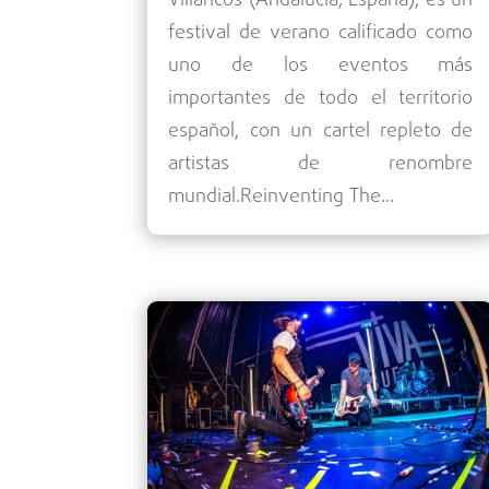
Villaricos (Andalucía, España), es un
festival de verano calificado como
uno de los eventos más
importantes de todo el territorio
español, con un cartel repleto de
artistas de renombre
mundial.Reinventing The...