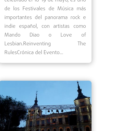
celebrado el 18-19 de mayo, es uno
de los Festivales de Música más
importantes del panorama rock e
indie español, con artistas como
Mando Diao o Love of
Lesbian.Reinventing The
RulesCrónica del Evento...