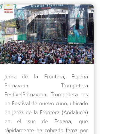
Jerez de la Frontera, España
Primavera Trompetera
FestivalPrimavera Trompetera es
un Festival de nuevo cuño, ubicado
en Jerez de la Frontera (Andalucía)
en el sur de España, que
ràpidamente ha cobrado fama por