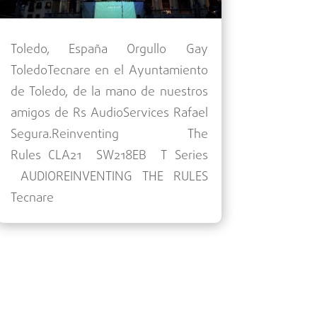
Toledo, España Orgullo Gay
ToledoTecnare en el Ayuntamiento
de Toledo, de la mano de nuestros
amigos de Rs AudioServices Rafael
Segura.Reinventing The
Rules CLA21 SW218EB T Series
AUDIOREINVENTING THE RULES
Tecnare