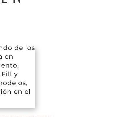
ndo de los
a en
iento,
Fill y
modelos,
ión en el