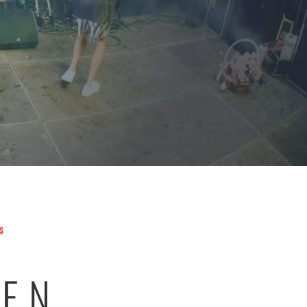
S
 EN