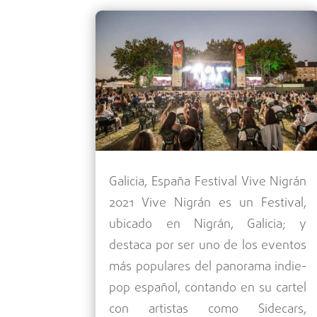
Galicia, España Festival Vive Nigrán
2021 Vive Nigrán es un Festival,
ubicado en Nigrán, Galicia; y
destaca por ser uno de los eventos
más populares del panorama indie-
pop español, contando en su cartel
con artistas como Sidecars,