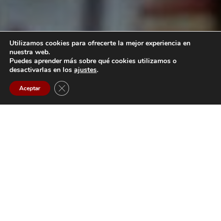
Utilizamos cookies para ofrecerte la mejor experiencia en
nuestra web.
Puedes aprender más sobre qué cookies utilizamos o
desactivarlas en los
ajustes
.
Contact us
7
Cerrar el banner de cookies RGPD
Aceptar
Open
chaty
Diseño de
Proyectos
Acústicos
Los especialistas en aplicaciones de ventas
de Tecnare se comprometen a trabajar a tu
lado para garantizar y elaborar la solución
técnica más precisa de acuerdo con los
criterios técnicos y económicos de tu