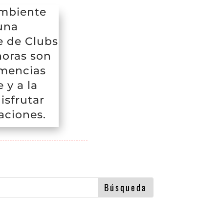
ambiente
una
e de Clubs
noras son
emencias
 y a la
isfrutar
aciones.