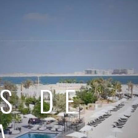
S DE
A