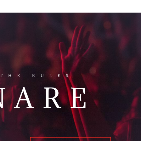
SA
 THE RULES
NARE