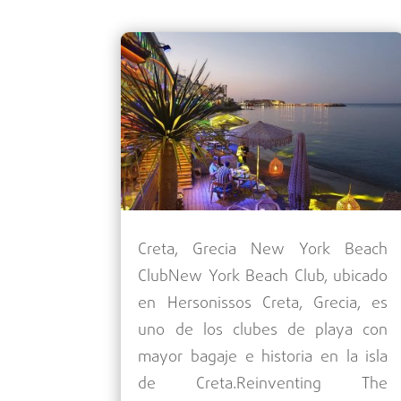
Creta, Grecia New York Beach
ClubNew York Beach Club, ubicado
en Hersonissos Creta, Grecia, es
uno de los clubes de playa con
mayor bagaje e historia en la isla
de Creta.Reinventing The