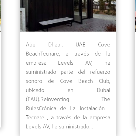
Abu Dhabi, UAE Cove
BeachTecnare, a través de la
empresa Levels AV, ha
suministrado parte del refuerzo
sonoro de Cove Beach Club,
ubicado en Dubai
(EAU).Reinventing The
RulesCrónica de La Instalación
Tecnare , a través de la empresa
Levels AV, ha suministrado...