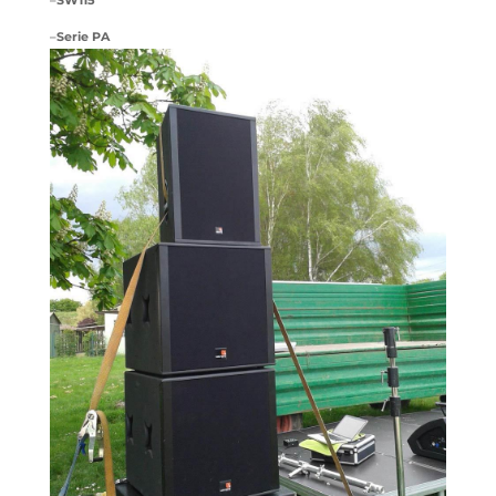
–
SW115
–
Serie
PA