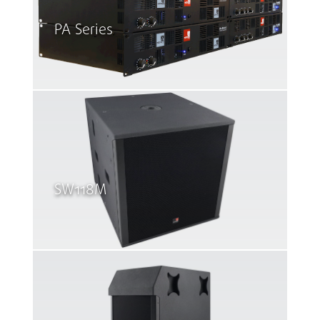
PA Series
SW118M