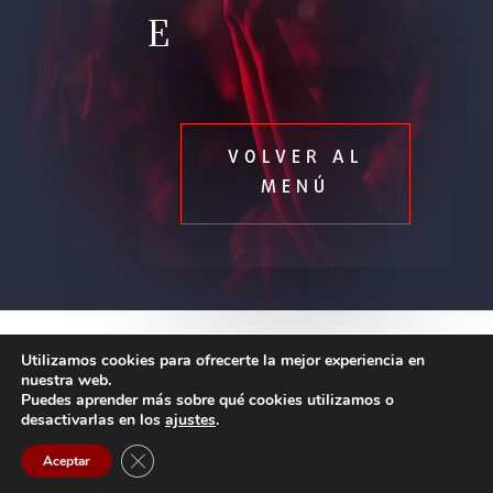
E
VOLVER AL
MENÚ
Utilizamos cookies para ofrecerte la mejor experiencia en
nuestra web.
Puedes aprender más sobre qué cookies utilizamos o
desactivarlas en los
ajustes
.
Contact us
Copyright © 2026
Tecnare Sound Systems
|
Developed by
Cerrar el banner de cookies RGPD
Aceptar
Tecnare Sound Systems
Open