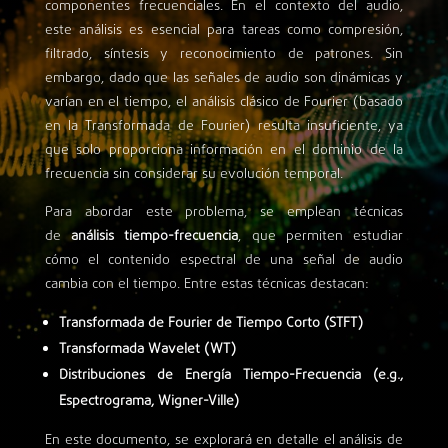
componentes frecuenciales. En el contexto del audio,
este análisis es esencial para tareas como compresión,
filtrado, síntesis y reconocimiento de patrones. Sin
embargo, dado que las señales de audio son dinámicas y
varían en el tiempo, el análisis clásico de Fourier (basado
en la Transformada de Fourier) resulta insuficiente, ya
que solo proporciona información en el dominio de la
frecuencia sin considerar su evolución temporal.
Para abordar este problema, se emplean técnicas
de
análisis tiempo-frecuencia
, que permiten estudiar
cómo el contenido espectral de una señal de audio
cambia con el tiempo. Entre estas técnicas destacan:
Transformada de Fourier de Tiempo Corto (STFT)
Transformada Wavelet (WT)
Distribuciones de Energía Tiempo-Frecuencia (e.g.,
Espectrograma, Wigner-Ville)
En este documento, se explorará en detalle el análisis de