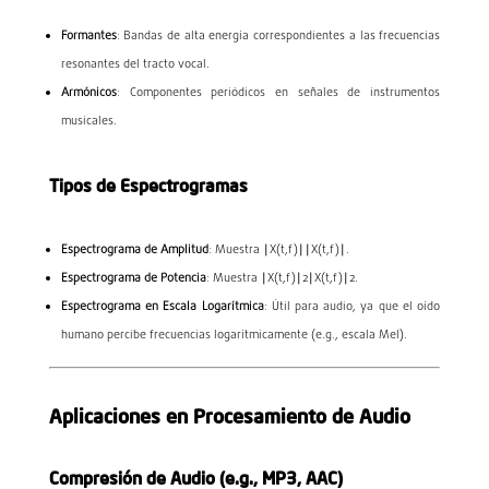
Formantes
: Bandas de alta energía correspondientes a las frecuencias
resonantes del tracto vocal.
Armónicos
: Componentes periódicos en señales de instrumentos
musicales.
Tipos de Espectrogramas
Espectrograma de Amplitud
: Muestra
∣X(t,f)∣
∣
X
(
t
,
f
)
∣
.
Espectrograma de Potencia
: Muestra
∣X(t,f)∣2
∣
X
(
t
,
f
)
∣
2
.
Espectrograma en Escala Logarítmica
: Útil para audio, ya que el oído
humano percibe frecuencias logarítmicamente (e.g., escala Mel).
Aplicaciones en Procesamiento de Audio
Compresión de Audio (e.g., MP3, AAC)