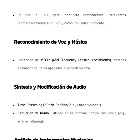
Se usa la STFT para identificar componentes irrelevantes
(enmascaramiento auditivo) y comprimir selectivamente.
Reconocimiento de Voz y Música
Extracción de
MFCCs (Mel-Frequency Cepstral Coefficients)
, basados
en bancos de filtros aplicados al espectrograma.
Síntesis y Modificación de Audio
Time-Stretching & Pitch-Shifting
(e.g., Phase Vocoder).
Reducción de Ruido
: Filtrado en el dominio tiempo-frecuencia (e.g.,
Wiener Filtering).
Análisis de Instrumentos Musicales