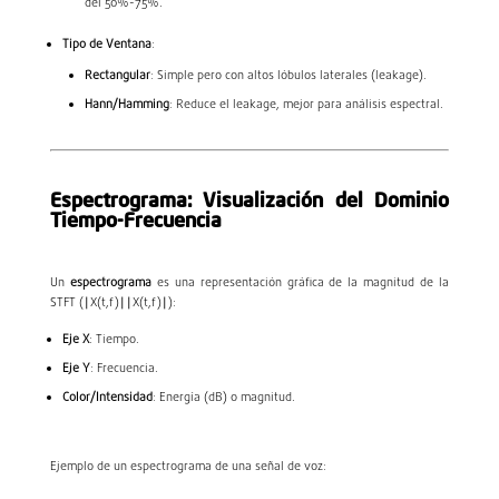
del 50%-75%.
Tipo de Ventana
:
Rectangular
: Simple pero con altos lóbulos laterales (leakage).
Hann/Hamming
: Reduce el leakage, mejor para análisis espectral.
Espectrograma: Visualización del Dominio
Tiempo-Frecuencia
Un
espectrograma
es una representación gráfica de la magnitud de la
STFT (
∣X(t,f)∣
∣
X
(
t
,
f
)
∣
):
Eje X
: Tiempo.
Eje Y
: Frecuencia.
Color/Intensidad
: Energía (dB) o magnitud.
Ejemplo de un espectrograma de una señal de voz: