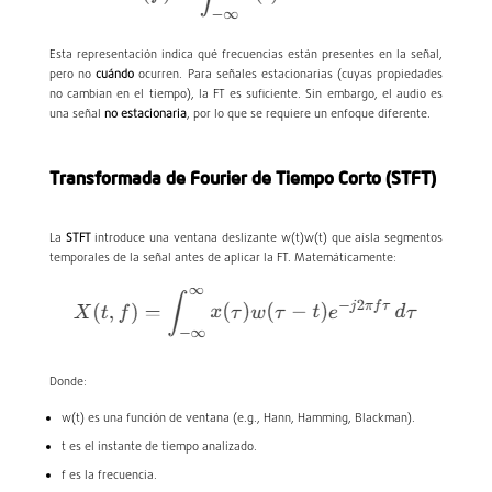
Esta representación indica qué frecuencias están presentes en la señal,
pero no
cuándo
ocurren. Para señales estacionarias (cuyas propiedades
no cambian en el tiempo), la FT es suficiente. Sin embargo, el audio es
una señal
no estacionaria
, por lo que se requiere un enfoque diferente.
Transformada de Fourier de Tiempo Corto (STFT)
La
STFT
introduce una ventana deslizante
w(t)
w
(
t
)
que aísla segmentos
temporales de la señal antes de aplicar la FT. Matemáticamente:
Donde:
w(t)
es una función de ventana (e.g., Hann, Hamming, Blackman).
t
es el instante de tiempo analizado.
f
es la frecuencia.