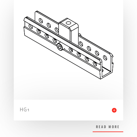
HG1
READ MORE