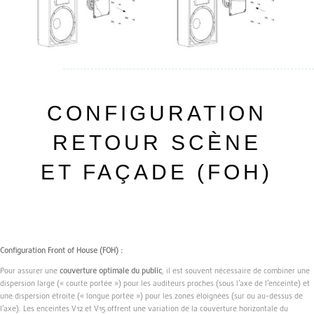
CONFIGURATION
RETOUR SCÈNE
ET FAÇADE (FOH)
Configuration Front of House (FOH) :
Pour assurer une
couverture optimale du public
, il est souvent nécessaire de combiner une
dispersion large (« courte portée ») pour les auditeurs proches (sous l’axe de l’enceinte) et
une dispersion étroite (« longue portée ») pour les zones éloignées (sur ou au-dessus de
l’axe). Les enceintes V12 et V15 offrent une variation de la couverture horizontale du