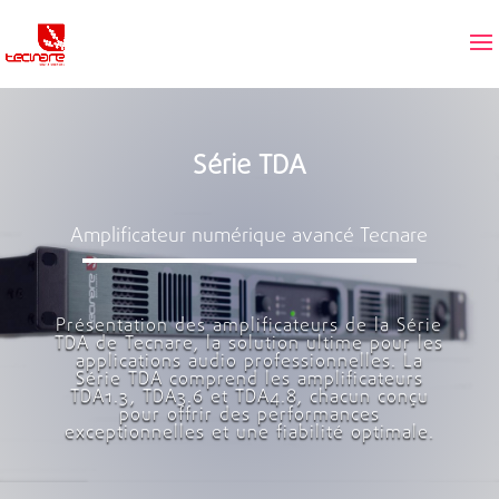
Série TDA
Amplificateur numérique avancé Tecnare
Présentation des amplificateurs de la Série
TDA de Tecnare, la solution ultime pour les
applications audio professionnelles. La
Série TDA comprend les amplificateurs
TDA1.3, TDA3.6 et TDA4.8, chacun conçu
pour offrir des performances
exceptionnelles et une fiabilité optimale.