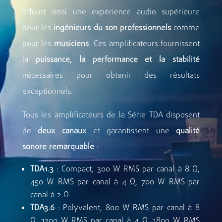
offrant ainsi une expérience audio supérieure
pour les
ingénieurs du son professionnels
comme
pour les
musiciens
. Ces amplificateurs fournissent
la
puissance, la performance et la stabilité
nécessaires pour obtenir des résultats
exceptionnels.
Tous les amplificateurs de la Série TDA disposent
de
deux canaux
et garantissent une
qualité
sonore remarquable
:
TDA1.3
: Compact, 300 W RMS par canal à 8 Ω,
450 W RMS par canal à 4 Ω, 700 W RMS par
canal à 2 Ω
TDA3.6
: Polyvalent, 800 W RMS par canal à 8
Ω, 1200 W RMS par canal à 4 Ω, 1800 W RMS