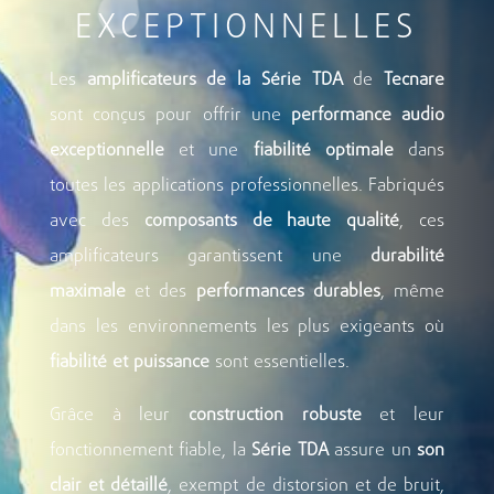
EXCEPTIONNELLES
Les
amplificateurs de la Série TDA
de
Tecnare
sont conçus pour offrir une
performance audio
exceptionnelle
et une
fiabilité optimale
dans
toutes les applications professionnelles. Fabriqués
avec des
composants de haute qualité
, ces
amplificateurs garantissent une
durabilité
maximale
et des
performances durables
, même
dans les environnements les plus exigeants où
fiabilité et puissance
sont essentielles.
Grâce à leur
construction robuste
et leur
fonctionnement fiable, la
Série TDA
assure un
son
clair et détaillé
, exempt de distorsion et de bruit,