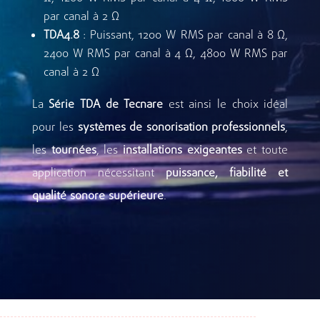
par canal à 2 Ω
TDA4.8
: Puissant, 1200 W RMS par canal à 8 Ω,
2400 W RMS par canal à 4 Ω, 4800 W RMS par
canal à 2 Ω
La
Série TDA de Tecnare
est ainsi le choix idéal
pour les
systèmes de sonorisation professionnels
,
les
tournées
, les
installations exigeantes
et toute
application nécessitant
puissance, fiabilité et
qualité sonore supérieure
.