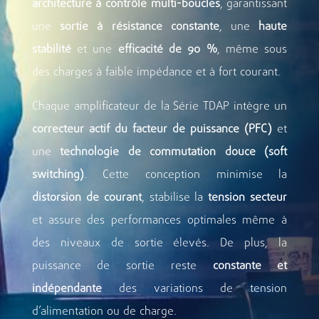
architecture à contrôle multi-boucles
, garantissant
une
sortie à résistance constante
, une
haute
stabilité
et une
efficacité de 90 %
, même sous
des charges à faible impédance et à fort courant.
Chaque amplificateur de la Série TDAP intègre un
correcteur actif du facteur de puissance (PFC)
et
une
technologie de commutation douce (soft
switching)
. Cette conception minimise la
distorsion de courant
, stabilise la
tension secteur
et assure des performances optimales même à
des niveaux de sortie élevés. De plus, la
puissance de sortie reste
constante et
indépendante
des variations de tension
d’alimentation ou de charge.