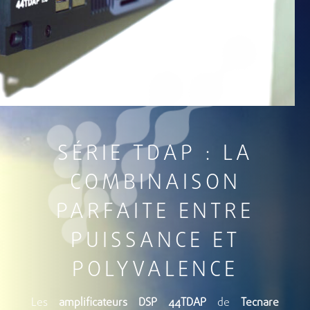
SÉRIE TDAP : LA
COMBINAISON
PARFAITE ENTRE
PUISSANCE ET
POLYVALENCE
Les
amplificateurs DSP 44TDAP
de
Tecnare