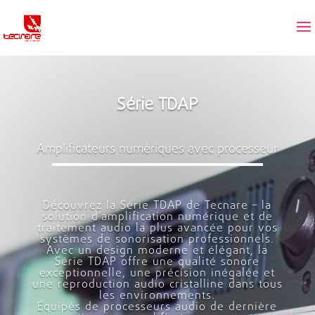
Série TDAP
Amplificateurs numériques avec processeur
Découvrez la Série TDAP de Tecnare – la
solution d’amplification numérique et de
traitement audio la plus avancée pour vos
systèmes de sonorisation professionnels.
Avec un design moderne et élégant, la
Série TDAP offre une qualité sonore
exceptionnelle, une précision inégalée et
une reproduction audio cristalline dans tous
les environnements.
Équipés de processeurs audio de dernière