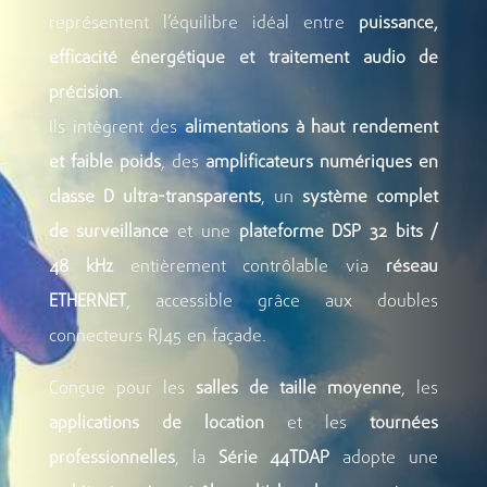
représentent l’équilibre idéal entre
puissance,
efficacité énergétique et traitement audio de
précision
.
Ils intègrent des
alimentations à haut rendement
et faible poids
, des
amplificateurs numériques en
classe D ultra-transparents
, un
système complet
de surveillance
et une
plateforme DSP 32 bits /
48 kHz
entièrement contrôlable via
réseau
ETHERNET
, accessible grâce aux doubles
connecteurs RJ45 en façade.
Conçue pour les
salles de taille moyenne
, les
applications de location
et les
tournées
professionnelles
, la
Série 44TDAP
adopte une