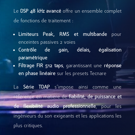
Le
DSP 48 kHz avancé
offre un ensemble complet
de fonctions de traitement :
Limiteurs Peak, RMS et multibande
pour
enceintes passives 2 voies
Contrôle de gain, délais, égalisation
paramétrique
Filtrage FIR 512 taps
, garantissant une
réponse
en phase linéaire
sur les presets Tecnare
La
Série TDAP
s’impose ainsi comme une
référence en matière de
fiabilité, de puissance et
de flexibilité audio professionnelle
, pour les
ingénieurs du son exigeants et les applications les
plus critiques.