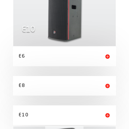
E10
E6
E8
E10