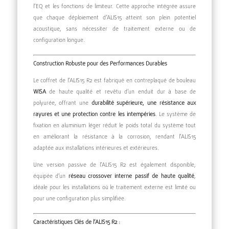
l’EQ et les fonctions de limiteur. Cette approche intégrée assure
que chaque déploiement d’ALIS15 atteint son plein potentiel
acoustique, sans nécessiter de traitement externe ou de
configuration longue.
Construction Robuste pour des Performances Durables
Le coffret de l’ALIS15 R2 est fabriqué en contreplaqué de bouleau
WISA
de haute qualité et revêtu d’un enduit dur à base de
polyurée, offrant une
durabilité supérieure, une résistance aux
rayures et une protection contre les intempéries
. Le système de
fixation en aluminium léger réduit le poids total du système tout
en améliorant la résistance à la corrosion, rendant l’ALIS15
adaptée aux installations intérieures et extérieures.
Une version passive de l’ALIS15 R2 est également disponible,
équipée d’un
réseau crossover interne passif de haute qualité
,
idéale pour les installations où le traitement externe est limité ou
pour une configuration plus simplifiée.
Caractéristiques Clés de l’ALIS15 R2 :