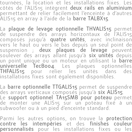
tournées, la location et les installations fixes. Les
côtés de l’ALIS15 intègrent
deux rails en aluminiu
permettant de relier facilement l’enceinte à d’autres
ALIS15 en array à l’aide de la
barre TALBX15
.
La
plaque de levage optionnelle THVALIS15
permet
de suspendre des arrays horizontaux de l’ALIS15
composés jusqu’à
quatre unités
, avec inclinaiso
vers le haut ou vers le bas depuis un seul point de
suspension ;
deux plaques de levage
peuven
soulever des arrays allant jusqu’à
six unités
depui
un point unique ou un moteur en utilisant la
barre
universelle TecB004
. Les plaques optionnelles
THFALIS15
pour relier les unités dans des
installations fixes sont également disponibles.
La
barre optionnelle TTGALIS15
permet de suspendre
des arrays verticaux composés jusqu’à
six ALIS15
.
Le
support optionnel TA15SMB pour poteau
perme
de monter une ALIS15 sur un poteau fixé à un
subwoofer ou à un pied d’enceinte standard.
Parmi les autres options, on trouve la
protection
contre les intempéries
et des
finishes couleu
personnalisés
pour les installations fixes ou les