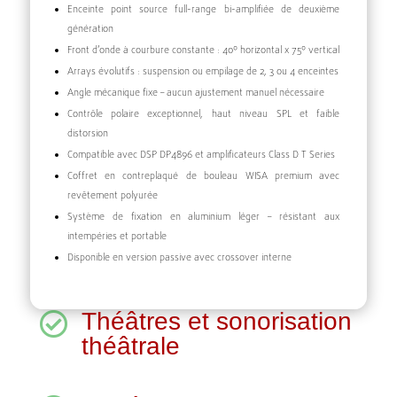
Enceinte point source full-range bi-amplifiée de deuxième
génération
Front d’onde à courbure constante : 40º horizontal x 75º vertical
Arrays évolutifs : suspension ou empilage de 2, 3 ou 4 enceintes
Angle mécanique fixe – aucun ajustement manuel nécessaire
Contrôle polaire exceptionnel, haut niveau SPL et faible
distorsion
Compatible avec DSP DP4896 et amplificateurs Class D T Series
Coffret en contreplaqué de bouleau WISA premium avec
revêtement polyurée
Système de fixation en aluminium léger – résistant aux
intempéries et portable
Disponible en version passive avec crossover interne
Théâtres et sonorisation

théâtrale