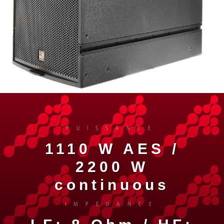
PUISSANCE
1110 W AES /
2200 W
continuous
IMPÉDANCE