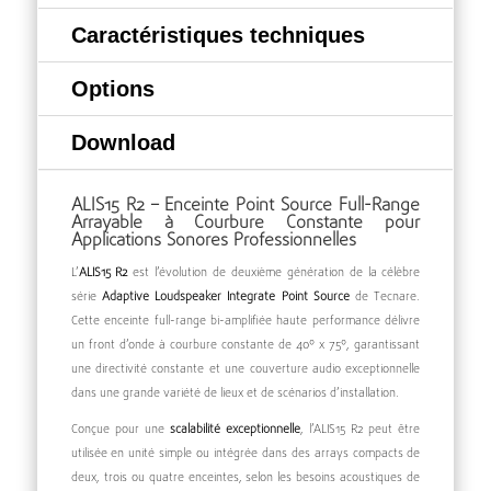
Caractéristiques techniques
Options
Download
ALIS15 R2 – Enceinte Point Source Full-Range
Arrayable à Courbure Constante pour
Applications Sonores Professionnelles
L’
ALIS15 R2
est l’évolution de deuxième génération de la célèbre
série
Adaptive Loudspeaker Integrate Point Source
de Tecnare.
Cette enceinte full-range bi-amplifiée haute performance délivre
un front d’onde à courbure constante de 40º x 75º, garantissant
une directivité constante et une couverture audio exceptionnelle
dans une grande variété de lieux et de scénarios d’installation.
Conçue pour une
scalabilité exceptionnelle
, l’ALIS15 R2 peut être
utilisée en unité simple ou intégrée dans des arrays compacts de
deux, trois ou quatre enceintes, selon les besoins acoustiques de