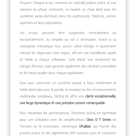
l’espace. Chaque array conserve un contrôle polaire précis et une
réponse en phase constante, en faisant un choix idéal pour les
systèmes audio distribués dans les auditoriums, théâtres, arènes
sportives et lieux polyvalents.
Les arrays peuvent être suspendus verticalement ou
horizontalement, ou empilés au sol si nécessaire. Grâce à sa
conception mécanique fixe, aucun calcul d’angle ni ajustement
manuel de dispersion n’est requis, offrant une installation rapide
et fiable à chaque utilisation. Cela réduit non seulement les
marges d’erreur, mais garantit également des résultats prévisibles
et de haute qualité dans chaque application.
Que vous conceviez un système sonore à haut rendement et
faible distorsion pour la parole, la musique ou des environnements
multimédia complexes, l’ALIS15 R2 offre une
clarté exceptionnelle,
une large dynamique et une précision sonore remarquable
.
Pour maximiser les performances, l’enceinte ALIS15 est optimisée
pour une utilisation avec les amplificateurs
Class D T Series
de
Tecnare ou le processeur numérique
DP4896
, qui fournit des
presets précis et des algorithmes DSP avancés pour le crossover,