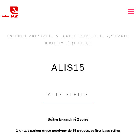
ENCEINTE ARRAYABLE À SOURCE PONCTUELLE 15″ HAUTE
DIRECTIVITÉ (HIGH-Q)
ALIS15
ALIS SERIES
Boîtier bi-amplifié 2 voies
1 x haut-parleur grave néodyme de 15 pouces, coffret bass-reflex