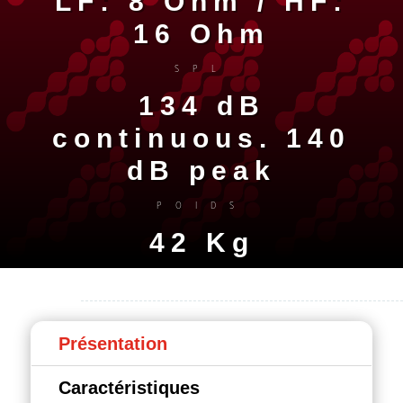
LF: 8 Ohm / HF:
16 Ohm
SPL
134 dB
continuous. 140
dB peak
POIDS
42 Kg
Présentation
Caractéristiques