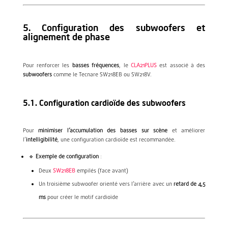
5. Configuration des subwoofers et
alignement de phase
Pour renforcer les
basses fréquences
, le
CLA21PLUS
est associé à des
subwoofers
comme le Tecnare SW218EB ou SW218V.
5.1. Configuration cardioïde des subwoofers
Pour
minimiser l’accumulation des basses sur scène
et améliorer
l’
intelligibilité
, une configuration cardioïde est recommandée.
🔹
Exemple de configuration
:
Deux
SW218EB
empilés (face avant)
Un troisième subwoofer orienté vers l’arrière avec un
retard de 4,5
ms
pour créer le motif cardioïde