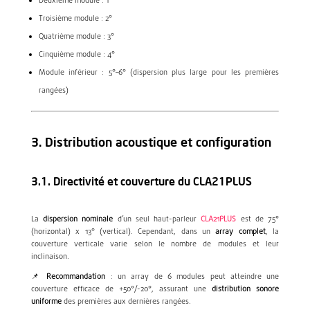
Deuxième module : 1°
Troisième module : 2°
Quatrième module : 3°
Cinquième module : 4°
Module inférieur : 5°–6° (dispersion plus large pour les premières
rangées)
3. Distribution acoustique et configuration
3.1. Directivité et couverture du
CLA21PLUS
La
dispersion nominale
d’un seul haut-parleur
CLA21PLUS
est de 75°
(horizontal) x 13° (vertical). Cependant, dans un
array complet
, la
couverture verticale varie selon le nombre de modules et leur
inclinaison.
📌
Recommandation
: un array de 6 modules peut atteindre une
couverture efficace de +50°/-20°, assurant une
distribution sonore
uniforme
des premières aux dernières rangées.