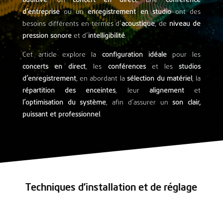
auditive
. Un
concert en direct
, une
conférence
d’entreprise
ou un
enregistrement en studio
ont des
besoins différents en termes d’
acoustique
, de
niveau de
pression sonore
et d’
intelligibilité
.
Cet article explore la
configuration idéale
pour les
concerts en direct
, les
conférences
et les
studios
d’enregistrement
, en abordant la
sélection du matériel
, la
répartition des enceintes
, leur
alignement
et
l’optimisation du système
, afin d’assurer un
son clair,
puissant et professionnel
.
Techniques d’installation et de réglage