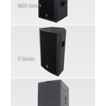
IBZA Series
V Series