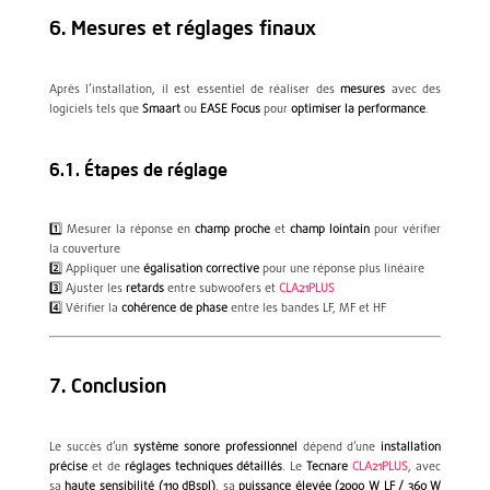
6. Mesures et réglages finaux
Après l’installation, il est essentiel de réaliser des
mesures
avec des
logiciels tels que
Smaart
ou
EASE Focus
pour
optimiser la performance
.
6.1. Étapes de réglage
1️⃣ Mesurer la réponse en
champ proche
et
champ lointain
pour vérifier
la couverture
2️⃣ Appliquer une
égalisation corrective
pour une réponse plus linéaire
3️⃣ Ajuster les
retards
entre subwoofers et
CLA21PLUS
4️⃣ Vérifier la
cohérence de phase
entre les bandes LF, MF et HF
7. Conclusion
Le succès d’un
système sonore professionnel
dépend d’une
installation
précise
et de
réglages techniques détaillés
. Le
Tecnare
CLA21PLUS
, avec
sa
haute sensibilité (110 dBspl)
, sa
puissance élevée (2000 W LF / 360 W