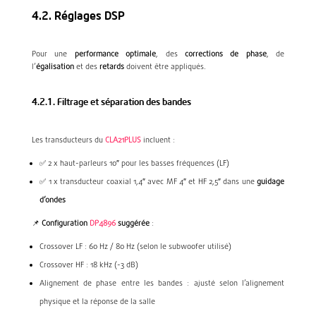
4.2. Réglages DSP
Pour une
performance optimale
, des
corrections de phase
, de
l’
égalisation
et des
retards
doivent être appliqués.
4.2.1. Filtrage et séparation des bandes
Les transducteurs du
CLA21PLUS
incluent :
✅ 2 x haut-parleurs 10″ pour les basses fréquences (LF)
✅ 1 x transducteur coaxial 1,4″ avec MF 4″ et HF 2,5″ dans une
guidage
d’ondes
📌
Configuration
DP4896
suggérée
:
Crossover LF : 60 Hz / 80 Hz (selon le subwoofer utilisé)
Crossover HF : 18 kHz (-3 dB)
Alignement de phase entre les bandes : ajusté selon l’alignement
physique et la réponse de la salle