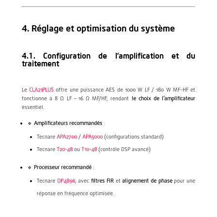
4. Réglage et optimisation du système
4.1. Configuration de l’amplification et du
traitement
Le
CLA21PLUS
offre une puissance AES de 1000 W LF / 180 W MF-HF et
fonctionne à 8 Ω LF – 16 Ω MF/HF, rendant
le choix de l’amplificateur
essentiel.
🔹
Amplificateurs recommandés
:
Tecnare
APA2700
/
APA5000
(configurations standard)
Tecnare
T20-48
ou
T10-48
(contrôle DSP avancé)
🔹
Processeur recommandé
:
Tecnare
DP4896
, avec
filtres FIR
et
alignement de phase
pour une
réponse en fréquence optimisée.