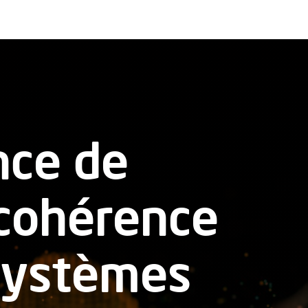
nce de
 cohérence
systèmes