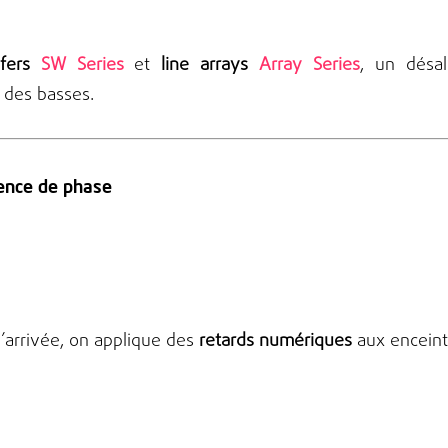
fers
SW Series
et
line arrays
Array Series
, un désa
 des basses.
rence de phase
d’arrivée, on applique des
retards numériques
aux enceint