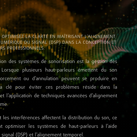
T OPTIMISEZ LA CLARTÉ EN MAÎTRISANT L’ALIGNEMENT
 NUMÉRIQUE DU SIGNAL (DSP) DANS LA CONCEPTION ET
RS PROFESSIONNELS.
tion des systèmes de sonorisation est la gestion des
. Lorsque plusieurs haut-parleurs émettent du son
orcement ou d’annulation peuvent se produire en
a clé pour éviter ces problèmes réside dans la
t l’application de techniques avancées d’alignement
ème.
les interférences affectent la distribution du son, ce
 optimiser les systèmes de haut-parleurs à l’aide
 signal (DSP) et l’alignement temporel.