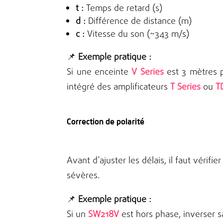
t :
Temps de retard (s)
d :
Différence de distance (m)
c :
Vitesse du son (~343 m/s)
📌
Exemple pratique :
Si une enceinte
V Series
est 3 mètres p
intégré des amplificateurs
T Series
ou
T
Correction de polarité
Avant d’ajuster les délais, il faut vérif
sévères.
📌
Exemple pratique :
Si un
SW218V
est hors phase, inverser s