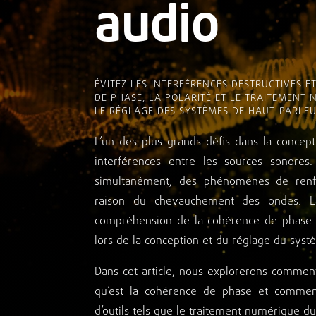
audio
ÉVITEZ LES INTERFÉRENCES DESTRUCTIVES E
DE PHASE, LA POLARITÉ ET LE TRAITEMENT
LE RÉGLAGE DES SYSTÈMES DE HAUT-PARLEU
L’un des plus grands défis dans la concep
interférences entre les sources sonores
simultanément, des phénomènes de renf
raison du chevauchement des ondes. L
compréhension de la cohérence de phase e
lors de la conception et du réglage du syst
Dans cet article, nous explorerons comment 
qu’est la cohérence de phase et comment
d’outils tels que le traitement numérique du