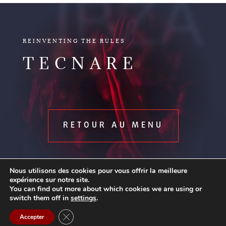
IBZA
REINVENTING THE RULES
TECNARE
RETOUR AU MENU
Nous utilisons des cookies pour vous offrir la meilleure
expérience sur notre site.
You can find out more about which cookies we are using or
switch them off in
settings
.
Contact us
Copyright © 2026
Tecnare Sound Systems
|
Developed by
Fermer la bannière des cookies GDPR
Accepter
Tecnare Sound Systems
Open