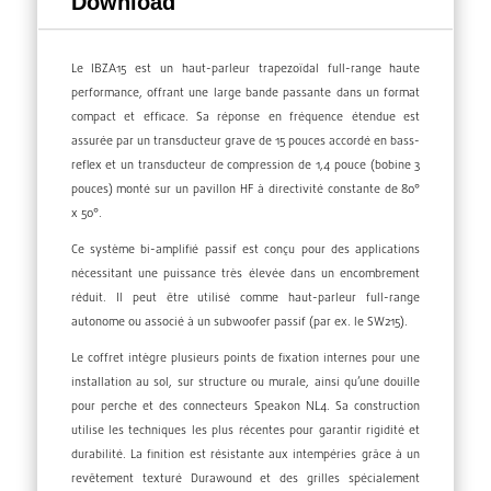
Download
Le IBZA15 est un haut-parleur trapezoïdal full-range haute
performance, offrant une large bande passante dans un format
compact et efficace. Sa réponse en fréquence étendue est
assurée par un transducteur grave de 15 pouces accordé en bass-
reflex et un transducteur de compression de 1,4 pouce (bobine 3
pouces) monté sur un pavillon HF à directivité constante de 80°
x 50°.
Ce système bi-amplifié passif est conçu pour des applications
nécessitant une puissance très élevée dans un encombrement
réduit. Il peut être utilisé comme haut-parleur full-range
autonome ou associé à un subwoofer passif (par ex. le SW215).
Le coffret intègre plusieurs points de fixation internes pour une
installation au sol, sur structure ou murale, ainsi qu’une douille
pour perche et des connecteurs Speakon NL4. Sa construction
utilise les techniques les plus récentes pour garantir rigidité et
durabilité. La finition est résistante aux intempéries grâce à un
revêtement texturé Durawound et des grilles spécialement