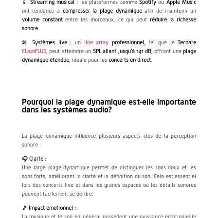
📱
Streaming musical :
les plateformes comme
Spotify
ou
Apple Music
ont tendance à
compresser la plage dynamique
afin de maintenir un
volume constant
entre les morceaux, ce qui peut
réduire la richesse
sonore
.
🎤
Systèmes live :
un
line array
professionnel
, tel que le
Tecnare
CLa21PLUS
, peut atteindre un
SPL allant jusqu’à 141 dB
, offrant une
plage
dynamique étendue
, idéale pour les
concerts en direct
.
Pourquoi la plage dynamique est-elle importante
dans les systèmes audio?
La plage dynamique influence plusieurs aspects clés de la perception
sonore :
🎧
Clarté :
Une large plage dynamique permet de distinguer les sons doux et les
sons forts, améliorant la clarté et la définition du son. Cela est essentiel
lors des concerts live et dans les grands espaces où les détails sonores
peuvent facilement se perdre.
🎵
Impact émotionnel :
La musique et le son en général possèdent une puissance émotionnelle