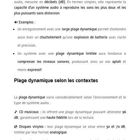
audio, mesurée en
décibels (dB)
. En termes simples, elle représente la
capacité d’un système audio à reproduire les sons les plus doux et les
plus puissants sans distorsion
.
🔊
Exemples :
Un enregistrement avec une
large plage dynamique
permet d’entendre
aussi bien un
chuchotement
qu’une
explosion de batterie
avec clarté
et précision.
Un système avec une
plage dynamique limitée
aura tendance à
compresser les niveaux sonores
, produisant ainsi un son
aplati
et
moins
expressif
.
Plage dynamique selon les contextes
La
plage dynamique
varie considérablement selon l’environnement et le
type de système audio :
🎵
CD musicaux :
ils offrent une plage dynamique pouvant atteindre
96
dB
, garantissant une
haute fidélité
lors de la lecture.
💿
Disques vinyles :
leur plage dynamique se situe entre
50 et 70 dB
,
limitée par leur format
analogique
.