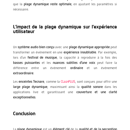
que la
plage dynamique reste optimale
, en ajustant les paramètres si
nécessaire.
L’impact de la plage dynamique sur l’expérience
utilisateur
Un
système audio bien conçu
avec une
plage dynamique appropriée
peut
transformer un événement en une
expérience inoubliable
. Par exemple,
lors d’un
festival de musique
, la capacité à reproduire à la fois des
basses puissantes
et les
nuances subtiles d’une voix
peut faire la
différence entre un événement
ordinaire
et un événement
extraordinaire
.
Les
enceintes Tecnare
, comme la
CLa21PLUS
, sont conçues pour offrir une
large plage dynamique
, maximisant ainsi la
qualité sonore
dans les
applications live et garantissant une
couverture et une clarté
exceptionnelles
.
Conclusion
La
plage dynamique
est un
élément clé
de la
qualité et de la perception