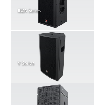
IBZA Series
V Series