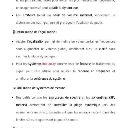
et les plus faibles, utiles pour éviter les pics indésirables. Cependant,
un usage excessif peut
aplatir la dynamique
.
Les
limiteurs
fixent un
seuil de volume maximal
, empêchant la
distorsion des haut-parleurs et protégeant l’audition du public.
🎚️
Optimisation de l’égalisation :
Ajuster l’
égalisation
permet de mettre en valeur certaines fréquences
sans augmenter le volume global, améliorant ainsi la
clarté
sans
sacrifier la plage dynamique.
Pour les
systèmes
line array
comme ceux de
Tecnare
, le traitement du
signal peut être utilisé pour ajuster la
réponse en fréquence
et
améliorer la
cohérence du système
.
📊
Utilisation de systèmes de mesure :
Des outils comme les
analyseurs de spectre
et les
sonomètres (SPL
meters)
permettent de
surveiller la plage dynamique
lors des
événements en direct, garantissant que les niveaux restent dans des
limites sûres et optimisant la qualité sonore.