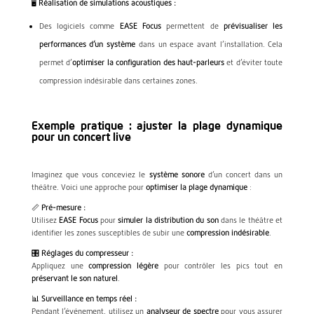
🖥️
Réalisation de simulations acoustiques :
Des logiciels comme
EASE Focus
permettent de
prévisualiser les
performances d’un système
dans un espace avant l’installation. Cela
permet d’
optimiser la configuration des haut-parleurs
et d’éviter toute
compression indésirable dans certaines zones.
Exemple pratique : ajuster la plage dynamique
pour un concert live
Imaginez que vous conceviez le
système sonore
d’un concert dans un
théâtre. Voici une approche pour
optimiser la plage dynamique
:
📏
Pré-mesure :
Utilisez
EASE Focus
pour
simuler la distribution du son
dans le théâtre et
identifier les zones susceptibles de subir une
compression indésirable
.
🎛️
Réglages du compresseur :
Appliquez une
compression légère
pour contrôler les pics tout en
préservant le son naturel
.
📊
Surveillance en temps réel :
Pendant l’événement, utilisez un
analyseur de spectre
pour vous assurer