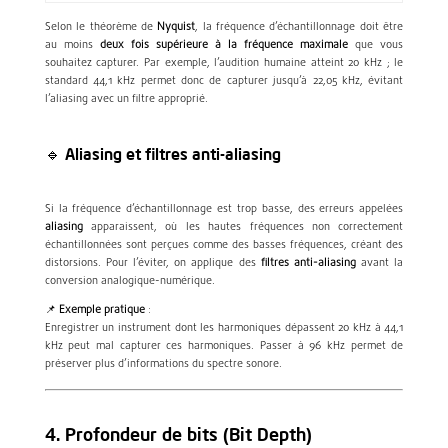
Selon le théorème de
Nyquist
, la fréquence d’échantillonnage doit être
au moins
deux fois supérieure à la fréquence maximale
que vous
souhaitez capturer. Par exemple, l’audition humaine atteint 20 kHz ; le
standard 44,1 kHz permet donc de capturer jusqu’à 22,05 kHz, évitant
l’aliasing avec un filtre approprié.
🔹 Aliasing et filtres anti-aliasing
Si la fréquence d’échantillonnage est trop basse, des erreurs appelées
aliasing
apparaissent, où les hautes fréquences non correctement
échantillonnées sont perçues comme des basses fréquences, créant des
distorsions. Pour l’éviter, on applique des
filtres anti-aliasing
avant la
conversion analogique-numérique.
📌
Exemple pratique
:
Enregistrer un instrument dont les harmoniques dépassent 20 kHz à 44,1
kHz peut mal capturer ces harmoniques. Passer à 96 kHz permet de
préserver plus d’informations du spectre sonore.
4. Profondeur de bits (Bit Depth)