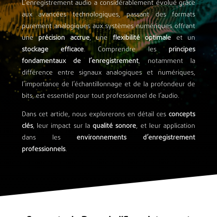
L’enregistrement audio a considérablement évolué grâce
aux avancées technologiques, passant des formats
purement analogiques aux systèmes numériques offrant
une
précision accrue
, une
flexibilité optimale
et un
stockage efficace
. Comprendre les
principes
fondamentaux de l’enregistrement
, notamment la
différence entre signaux analogiques et numériques,
l’importance de l’échantillonnage et de la profondeur de
bits, est essentiel pour tout professionnel de l’audio.
Dans cet article, nous explorerons en détail ces
concepts
clés
, leur impact sur la
qualité sonore
, et leur application
dans les
environnements d’enregistrement
professionnels
.