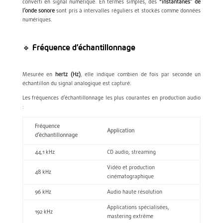
converti en signal numérique. En termes simples, des
“instantanés” de
l’onde sonore
sont pris à intervalles réguliers et stockés comme données
numériques.
🔹 Fréquence d’échantillonnage
Mesurée en
hertz (Hz)
, elle indique combien de fois par seconde un
échantillon du signal analogique est capturé.
Les fréquences d’échantillonnage les plus courantes en production audio
:
Fréquence
Application
d’échantillonnage
44,1 kHz
CD audio, streaming
Vidéo et production
48 kHz
cinématographique
96 kHz
Audio haute résolution
Applications spécialisées,
192 kHz
mastering extrême