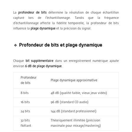
La
profondeur de bits
détermine la résolution de chaque échantillon
capturé lors de l’échantillonnage. Tandis que la fréquence
d’échantillonnage affecte la fidélité temporelle, la profondeur de bits
influence la
plage dynamique
et la précision du signal.
🔹 Profondeur de bits et plage dynamique
Chaque
bit supplémentaire
dans un enregistrement numérique ajoute
environ
6 dB de plage dynamique
.
Profondeur
Plage dynamique approximative
de bits
8 bits
48 dB (qualité faible, vieux jeux vidéo)
16 bits
96 dB (standard CD audio)
24 bits
144 dB (standard professionnel)
32 bits
Théoriquement illimitée (précision
flottant
maximale pour mixage/mastering)