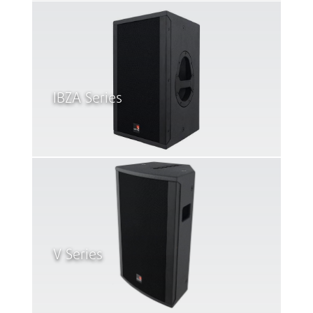
IBZA Series
V Series