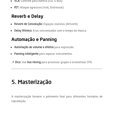
VCA:
Controle para bateria (SSL G Bus).
FET:
Ataque agressivo (1176, Distressor).
Reverb e Delay
Reverb de Convolução:
Espaços realistas (Altiverb).
Delay Rítmico:
Ecos sincronizados com o tempo da música.
Automação e Panning
Automação de volume e efeitos
para expressão.
Panning inteligente
para separar instrumentos.
📌
Dica:
Use
bus mixing
para processar grupos e economizar CPU.
5. Masterização
A masterização fornece o polimento final para diferentes formatos de
reprodução.