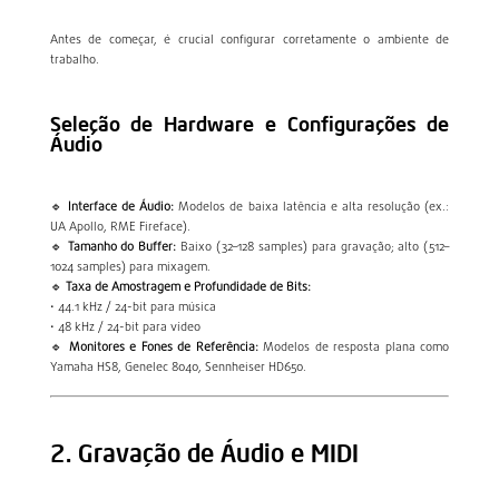
Antes de começar, é crucial configurar corretamente o ambiente de
trabalho.
Seleção de Hardware e Configurações de
Áudio
🔹
Interface de Áudio:
Modelos de baixa latência e alta resolução (ex.:
UA Apollo, RME Fireface).
🔹
Tamanho do Buffer:
Baixo (32–128 samples) para gravação; alto (512–
1024 samples) para mixagem.
🔹
Taxa de Amostragem e Profundidade de Bits:
• 44.1 kHz / 24-bit para música
• 48 kHz / 24-bit para vídeo
🔹
Monitores e Fones de Referência:
Modelos de resposta plana como
Yamaha HS8, Genelec 8040, Sennheiser HD650.
2. Gravação de Áudio e MIDI