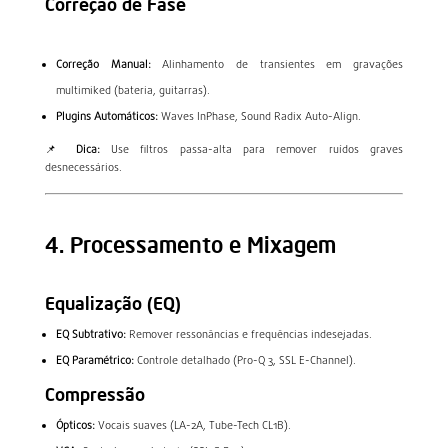
Correção de Fase
Correção Manual:
Alinhamento de transientes em gravações
multimiked (bateria, guitarras).
Plugins Automáticos:
Waves InPhase, Sound Radix Auto-Align.
📌
Dica:
Use filtros passa-alta para remover ruídos graves
desnecessários.
4. Processamento e Mixagem
Equalização (EQ)
EQ Subtrativo:
Remover ressonâncias e frequências indesejadas.
EQ Paramétrico:
Controle detalhado (Pro-Q 3, SSL E-Channel).
Compressão
Ópticos:
Vocais suaves (LA-2A, Tube-Tech CL1B).