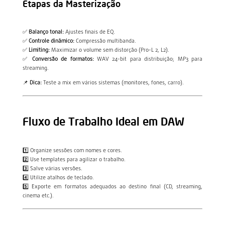
Etapas da Masterização
✅
Balanço tonal:
Ajustes finais de EQ.
✅
Controle dinâmico:
Compressão multibanda.
✅
Limiting:
Maximizar o volume sem distorção (Pro-L 2, L2).
✅
Conversão de formatos:
WAV 24-bit para distribuição; MP3 para
streaming.
📌
Dica:
Teste a mix em vários sistemas (monitores, fones, carro).
Fluxo de Trabalho Ideal em DAW
1️⃣ Organize sessões com nomes e cores.
2️⃣ Use templates para agilizar o trabalho.
3️⃣ Salve várias versões.
4️⃣ Utilize atalhos de teclado.
5️⃣ Exporte em formatos adequados ao destino final (CD, streaming,
cinema etc.).