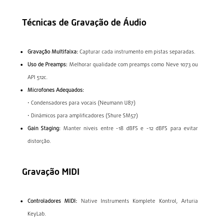
Técnicas de Gravação de Áudio
Gravação Multifaixa:
Capturar cada instrumento em pistas separadas.
Uso de Preamps:
Melhorar qualidade com preamps como Neve 1073 ou
API 512c.
Microfones Adequados:
• Condensadores para vocais (Neumann U87)
• Dinâmicos para amplificadores (Shure SM57)
Gain Staging:
Manter níveis entre -18 dBFS e -12 dBFS para evitar
distorção.
Gravação MIDI
Controladores MIDI:
Native Instruments Komplete Kontrol, Arturia
KeyLab.