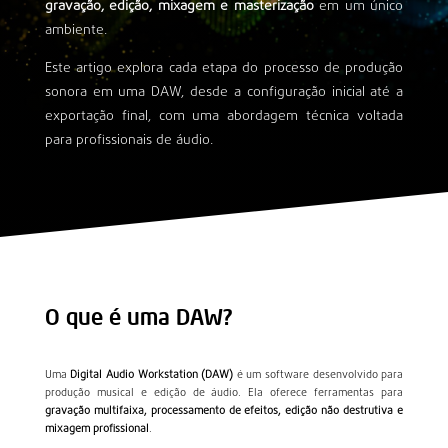
gravação, edição, mixagem e masterização
em um único
ambiente.
Este artigo explora cada etapa do processo de produção
sonora em uma DAW, desde a configuração inicial até a
exportação final, com uma abordagem técnica voltada
para profissionais de áudio.
O que é uma DAW?
Uma
Digital Audio Workstation (DAW)
é um software desenvolvido para
produção musical e edição de áudio. Ela oferece ferramentas para
gravação multifaixa, processamento de efeitos, edição não destrutiva e
mixagem profissional
.