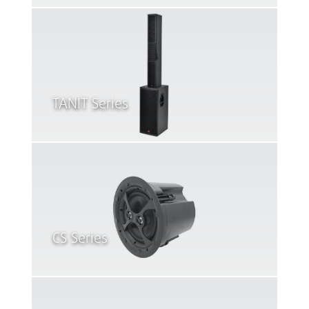
TANIT Series
CS Series