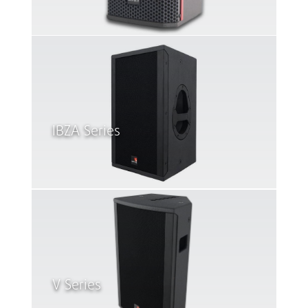
IBZA Series
V Series